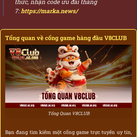
thức, nhận code ưu đãi tháng
7:
https://marka.news/
Tổng quan về cổng game hàng đầu V8CLUB
Tổng Quan V8CLUB
Bạn đang tìm kiếm một cổng game trực tuyến uy tín,