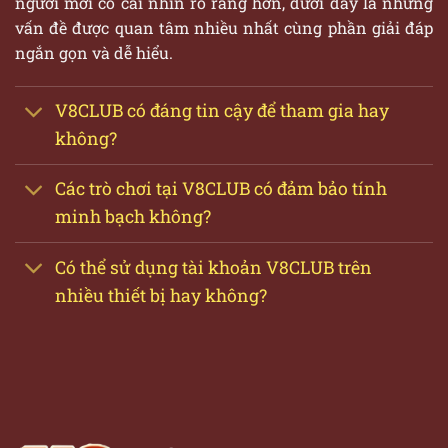
người mới có cái nhìn rõ ràng hơn, dưới đây là những
vấn đề được quan tâm nhiều nhất cùng phần giải đáp
Số lượng thành viên gia nhập mỗi tháng liên tục ghi
ngắn gọn và dễ hiểu.
nhận mức tăng trưởng tích cực, cho thấy sức hút đáng
chú ý của
V8CLUB
trong phân khúc game trực tuyến.
Nền tảng quy tụ hàng trăm lựa chọn giải trí, từ game
V8CLUB có đáng tin cậy để tham gia hay
bài quen thuộc, mini game đổi thưởng cho đến các
không?
chuyên mục được yêu thích. Toàn bộ hệ thống được tối
ưu tương thích với hơn 95% thiết bị phổ biến hiện nay,
Các trò chơi tại V8CLUB có đảm bảo tính
giúp người dùng dễ dàng truy cập mọi lúc mà không
minh bạch không?
gặp trở ngại về cấu hình hay hệ điều hành.
Có thể sử dụng tài khoản V8CLUB trên
Ngoài việc duy trì chất lượng dịch vụ ổn định,
V8CLUB
nhiều thiết bị hay không?
còn chú trọng nâng cấp hệ thống theo từng giai đoạn.
Trung bình mỗi năm, nền tảng triển khai nhiều đợt
cải tiến nhằm nâng cao hiệu suất vận hành, tăng
cường bảo mật và mở rộng tính năng mới.
Không chỉ cải thiện trải nghiệm hình ảnh, tốc độ xử lý
hay độ ổn định kết nối,
V8CLUB
còn liên tục cập nhật