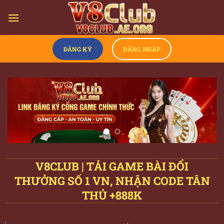
Bỏ
qua
nội
dung
ĐĂNG KÝ
ĐĂNG NHẬP
V8CLUB | TẢI GAME BÀI ĐỔI
THƯỞNG SỐ 1 VN, NHẬN CODE TÂN
THỦ +888K