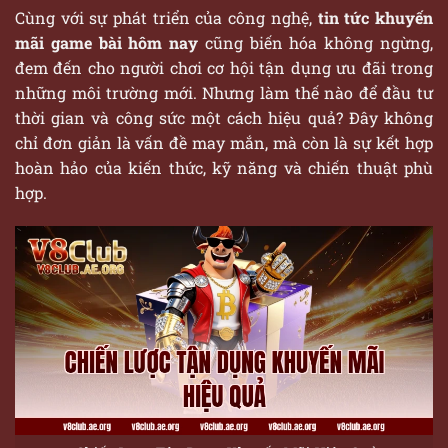
Cùng với sự phát triển của công nghệ,
tin tức khuyến
mãi game bài hôm nay
cũng biến hóa không ngừng,
đem đến cho người chơi cơ hội tận dụng ưu đãi trong
những môi trường mới. Nhưng làm thế nào để đầu tư
thời gian và công sức một cách hiệu quả? Đây không
chỉ đơn giản là vấn đề may mắn, mà còn là sự kết hợp
hoàn hảo của kiến thức, kỹ năng và chiến thuật phù
hợp.