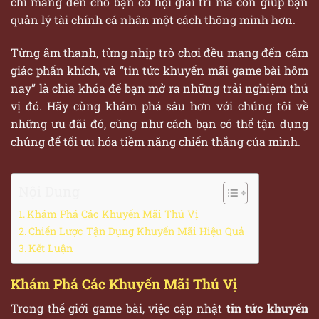
chỉ mang đến cho bạn cơ hội giải trí mà còn giúp bạn
quản lý tài chính cá nhân một cách thông minh hơn.
Từng âm thanh, từng nhịp trò chơi đều mang đến cảm
giác phấn khích, và “tin tức khuyến mãi game bài hôm
nay” là chìa khóa để bạn mở ra những trải nghiệm thú
vị đó. Hãy cùng khám phá sâu hơn với chúng tôi về
những ưu đãi đó, cũng như cách bạn có thể tận dụng
chúng để tối ưu hóa tiềm năng chiến thắng của mình.
Nội Dung
Khám Phá Các Khuyến Mãi Thú Vị
Chiến Lược Tận Dụng Khuyến Mãi Hiệu Quả
Kết Luận
Khám Phá Các Khuyến Mãi Thú Vị
Trong thế giới game bài, việc cập nhật
tin tức khuyến