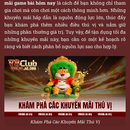
mãi game bài hôm nay
là cách để bạn không chỉ tham
gia chơi mà còn chơi một cách thông minh hơn. Những
khuyến mãi hấp dẫn là nguồn động lực lớn, thúc đẩy
bạn khám phá thêm nhiều điều thú vị và nắm giữ
những phần thưởng giá trị. Tuy vậy, để tận dụng tối đa
những khuyến mãi này, bạn cần có một kế hoạch rõ
ràng và biết cách phân bổ nguồn lực sao cho hợp lý.
Khám Phá Các Khuyến Mãi Thú Vị