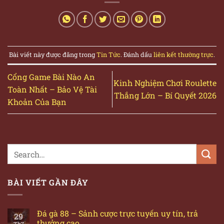
Bài viết này được đăng trong
Tin Tức
. Đánh dấu
liên kết thường trực
.
Cổng Game Bài Nào An
Kinh Nghiệm Chơi Roulette
Toàn Nhất – Bảo Vệ Tài
Thắng Lớn – Bí Quyết 2026
Khoản Của Bạn
BÀI VIẾT GẦN ĐÂY
Đá gà 88 – Sảnh cược trực tuyến uy tín, trả
29
thưởng cao
Th7