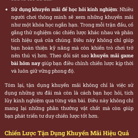
Sử dụng khuyến mãi để học hỏi kinh nghiệm
: Nhiều
người chơi thông minh sẽ xem những khuyến mãi
như một khóa học ngắn hạn. Trong mỗi trận đấu, cố
gắng thử nghiệm các chiến lược khác nhau và phân
tích hiệu quả của chúng. Điều này không chỉ giúp
bạn hoàn thiện kỹ năng mà còn khiến trò chơi trở
nên thú vị hơn. Theo dõi sát sao
khuyến mãi game
bài hôm nay
giúp bạn điều chỉnh chiến lược kịp thời
và luôn giữ vững phong độ.
Tóm lại, tận dụng khuyến mãi không chỉ là việc sử
dụng những ưu đãi mà còn là cách bạn học hỏi, tích
lũy kinh nghiệm qua từng ván bài. Điều này không chỉ
mang lại những phần thưởng vật chất mà còn giúp
bạn phát triển tư duy chiến lược tốt hơn.
Chiến Lược Tận Dụng Khuyến Mãi Hiệu Quả