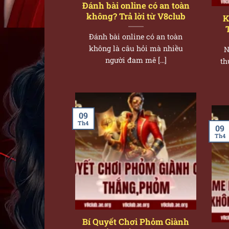
Đánh bài online có an toàn
không? Trả lời từ V8club
K
Đánh bài online có an toàn
không là câu hỏi mà nhiều
N
người đam mê [...]
th
09
Th4
09
Th4
bí quyết chơi phỏm giành chiến
thắng,phỏm
game
khôn
Bí Quyết Chơi Phỏm Giành