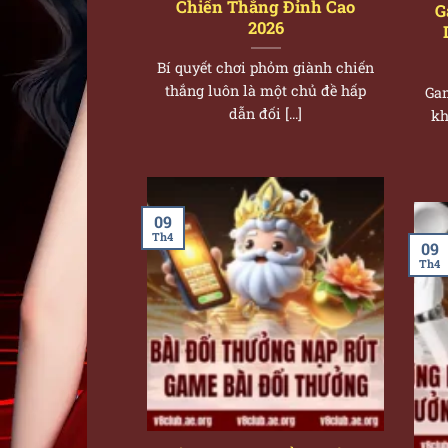
Chiến Thắng Đỉnh Cao
G
2026
Bí quyết chơi phỏm giành chiến
thắng luôn là một chủ đề hấp
Gam
dẫn đối [...]
kh
09
Th4
09
Th4
tải game bài đổi thưởng nạp
rút uy tín,tải game bài đổi
hướn
thưởng
đổi 
thư