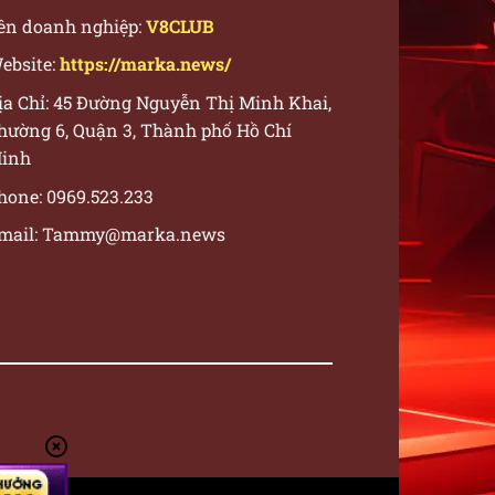
ên doanh nghiệp:
V8CLUB
ebsite:
https://marka.news/
ịa Chỉ: 45 Đường Nguyễn Thị Minh Khai,
hường 6, Quận 3, Thành phố Hồ Chí
inh
hone: 0969.523.233
mail:
Tammy@marka.news