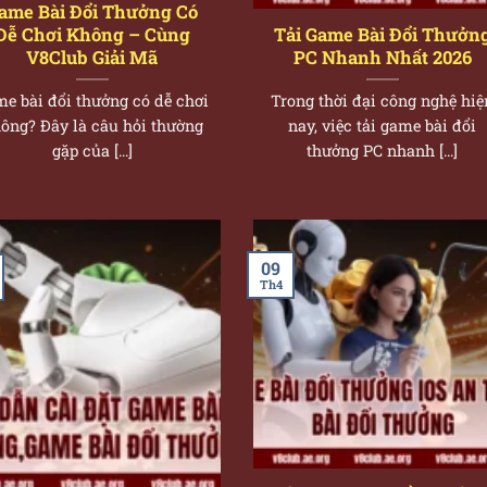
ame Bài Đổi Thưởng Có
Dễ Chơi Không – Cùng
Tải Game Bài Đổi Thưởn
V8Club Giải Mã
PC Nhanh Nhất 2026
e bài đổi thưởng có dễ chơi
Trong thời đại công nghệ hiệ
ông? Đây là câu hỏi thường
nay, việc tải game bài đổi
gặp của [...]
thưởng PC nhanh [...]
09
Th4
g dẫn cài đặt game bài
tải game bài đổi thưởng iOS
thưởng,game bài đổi
toàn,game bài đổi thưởng
ởng