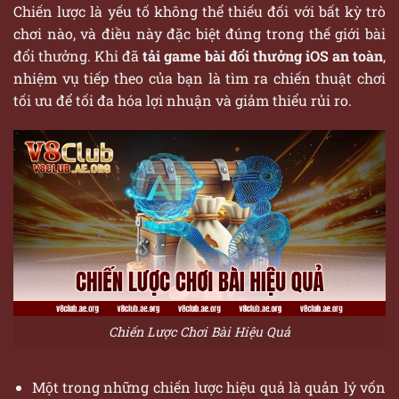
Chiến lược là yếu tố không thể thiếu đối với bất kỳ trò
chơi nào, và điều này đặc biệt đúng trong thế giới bài
đổi thưởng. Khi đã
tải game bài đổi thưởng iOS an toàn
,
nhiệm vụ tiếp theo của bạn là tìm ra chiến thuật chơi
tối ưu để tối đa hóa lợi nhuận và giảm thiểu rủi ro.
Chiến Lược Chơi Bài Hiệu Quả
Một trong những chiến lược hiệu quả là quản lý vốn