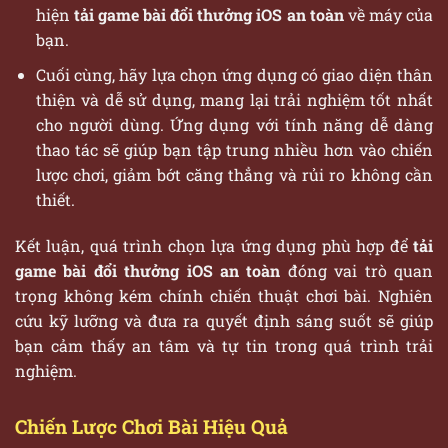
hiện
tải game bài đổi thưởng iOS an toàn
về máy của
bạn.
Cuối cùng, hãy lựa chọn ứng dụng có giao diện thân
thiện và dễ sử dụng, mang lại trải nghiệm tốt nhất
cho người dùng. Ứng dụng với tính năng dễ dàng
thao tác sẽ giúp bạn tập trung nhiều hơn vào chiến
lược chơi, giảm bớt căng thẳng và rủi ro không cần
thiết.
Kết luận, quá trình chọn lựa ứng dụng phù hợp để
tải
game bài đổi thưởng iOS an toàn
đóng vai trò quan
trọng không kém chính chiến thuật chơi bài. Nghiên
cứu kỹ lưỡng và đưa ra quyết định sáng suốt sẽ giúp
bạn cảm thấy an tâm và tự tin trong quá trình trải
nghiệm.
Chiến Lược Chơi Bài Hiệu Quả