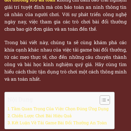
giải trí tuyệt đỉnh mà còn bảo toàn an ninh thông tin
cá nhân của người chơi. Với sự phát triển công nghệ
ngày nay, việc tham gia các trò chơi bài đổi thưởng
chưa bao giờ đơn giản và an toàn đến thế.
Trong bài viết này, chúng ta sẽ cùng khám phá các
khía cạnh khác nhau của việc tải game bài đổi thưởng,
từ các mẹo thực tế, cho đến những câu chuyện thành
công và bài học kinh nghiệm quý giá. Hãy cùng tìm
hiểu cách thức tận dụng trò chơi một cách thông minh
và an toàn nhất.
Nội Dung
Tầm Quan Trọng Của Việc Chọn Đúng Ứng Dụng
Chiến Lược Chơi Bài Hiệu Quả
Kết Luận Về Tải Game Bài Đổi Thưởng An Toàn