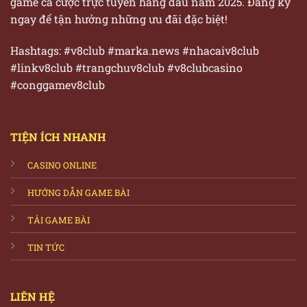
game cá cược trực tuyến hàng đầu năm 2025. Đăng ký
ngay để tận hưởng những ưu đãi đặc biệt!
Hashtags: #v8club #marka.news #nhacaiv8club
#linkv8club #trangchuv8club #v8clubcasino
#conggamev8club
TIỆN ÍCH NHANH
CASINO ONLINE
HƯỚNG DẪN GAME BÀI
TẢI GAME BÀI
TIN TỨC
LIÊN HỆ