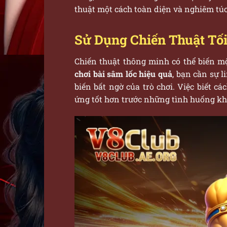
thuật một cách toàn diện và nghiêm túc
Sử Dụng Chiến Thuật Tố
Chiến thuật thông minh có thể biến m
chơi bài sâm lốc hiệu quả
, bạn cần sự l
biến bất ngờ của trò chơi. Việc biết c
ứng tốt hơn trước những tình huống k