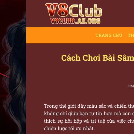
Bỏ
qua
nội
dung
TRANG CHỦ
TH
Cách Chơi Bài Sâm
ĐĂ
Trong thế giới đầy màu sắc và chiến t
không chỉ giúp bạn tự tin hơn mà còn 
thích sự hồi hộp và trí tuệ của việc c
chiến lược tối ưu nhất.