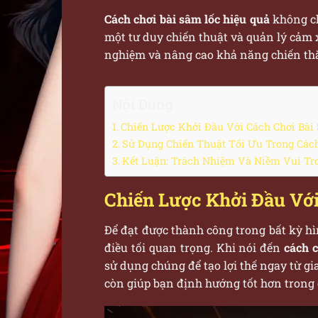
Cách chơi bài sâm lốc hiệu quả
không ch
một tư duy chiến thuật và quản lý cảm 
nghiệm và nâng cao khả năng chiến thắ
Nội Dung
Chiến Lược Khởi Đầu Với Cách Chơi Bài
Sử Dụng Chiến Thuật Tối Ưu Trong Các
Kết Luận: Trách Nhiệm Và Niềm Vui Tr
Chiến Lược Khởi Đầu Với
Để đạt được thành công trong bất kỳ hì
điều tối quan trọng. Khi nói đến
cách c
sử dụng chúng để tạo lợi thế ngay từ gi
còn giúp bạn định hướng tốt hơn trong c