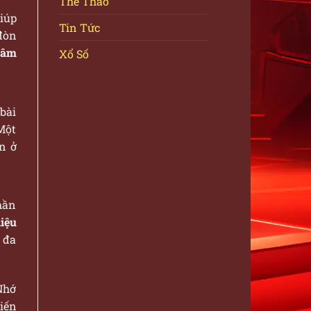
Thể Thao
giúp
Tin Tức
đòn
sâm
Xổ Số
 bài
Một
n ở
thần
hiệu
 đa
Nhớ
iến