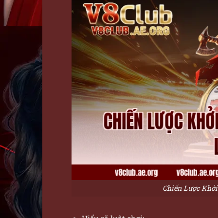
Chiến Lược Khởi