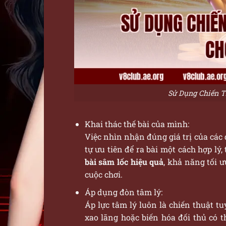
Sử Dụng Chiến T
Khai thác thế bài của mình:
Việc nhìn nhận đúng giá trị của các 
tự ưu tiên để ra bài một cách hợp lý
bài sâm lốc hiệu quả
, khả năng tối 
cuộc chơi.
Áp dụng đòn tâm lý:
Áp lực tâm lý luôn là chiến thuật t
xao lãng hoặc biến hóa đối thủ có 