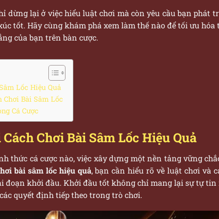
ỉ dừng lại ở việc hiểu luật chơi mà còn yêu cầu bạn phát t
xúc tốt. Hãy cùng khám phá xem làm thế nào để tối ưu hóa 
ng của bạn trên bàn cược.
 Sâm Lốc Hiệu Quả
h Chơi Bài Sâm Lốc
ong Cá Cược
 Cách Chơi Bài Sâm Lốc Hiệu Quả
nh thức cá cược nào, việc xây dựng một nền tảng vững chắc
hơi bài sâm lốc hiệu quả
, bạn cần hiểu rõ về luật chơi và 
ai đoạn khởi đầu. Khởi đầu tốt không chỉ mang lại sự tự ti
ác quyết định tiếp theo trong trò chơi.