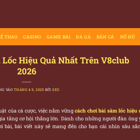
Ể THAO
CASINO
GAME BÀI
ĐÁ GÀ
BẮN CÁ
NỔ HŨ
 Lốc Hiệu Quả Nhất Trên V8club
2026
NG VÀO
THÁNG 4 9, 2025
BỞI
SEO
huật của cá cược, việc nắm vững
cách chơi bài sâm lốc hiệu
gia tăng cơ hội thắng lớn. Dành cho những người đàn ông 
hơi bài, bài viết này sẽ mang đến cho bạn cái nhìn sâu sắ