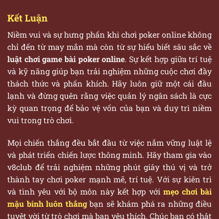
Kết Luận
Niềm vui và sự hưng phấn khi chơi poker online không
chỉ đến từ may mắn mà còn từ sự hiểu biết sâu sắc về
luật chơi game bài poker online
. Sự kết hợp giữa trí tuệ
và kỹ năng giúp bạn trải nghiệm những cuộc chơi đầy
thách thức và phấn khích. Hãy luôn giữ một cái đầu
lạnh và đừng quên rằng việc quản lý ngân sách là cực
kỳ quan trọng để bảo vệ vốn của bạn và duy trì niềm
vui trong trò chơi.
Mọi chiến thắng đều bắt đầu từ việc nắm vững luật lệ
và phát triển chiến lược thông minh. Hãy tham gia vào
v8club để trải nghiệm những phút giây thú vị và trở
thành tay chơi poker mạnh mẽ, trí tuệ. Với sự kiên trì
và tình yêu với bộ môn này kết hợp với
mẹo chơi bài
mậu binh luôn thắng
bạn sẽ khám phá ra những điều
tuyệt vời từ trò chơi mà bạn yêu thích. Chúc bạn có thật