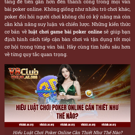
tảng để tiến gần hơn đến thành công trong mọi ván
bài poker online. Không giống như nhiều trò chơi khác,
poker đòi hỏi người chơi không chỉ có kỹ năng mà còn
cần khả năng suy luận và chiến lược. Những kiến thức
cơ bản về
luật chơi game bài poker online
sẽ giúp bạn
định hình cách tiếp cận bàn chơi và tận dụng tốt mọi
cơ hội trong từng ván bài. Hãy cùng tìm hiểu sâu hơn
về từng quy tắc quan trọng.
Hiểu Luật Chơi Poker Online Cần Thiết Như Thế Nào?