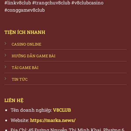
#linkv8club #trangchuv8club #v8clubcasino
#conggamev8club
TIỆN ÍCH NHANH
CASINO ONLINE
HƯỚNG DẪN GAME BÀI
TẢI GAME BÀI
TIN TỨC
LIÊN HỆ
Tên doanh nghiệp:
V8CLUB
Website:
https://marka.news/
Địa Chỉ: 45 Đường Nguyễn Thị Minh Khai, Phường 6,