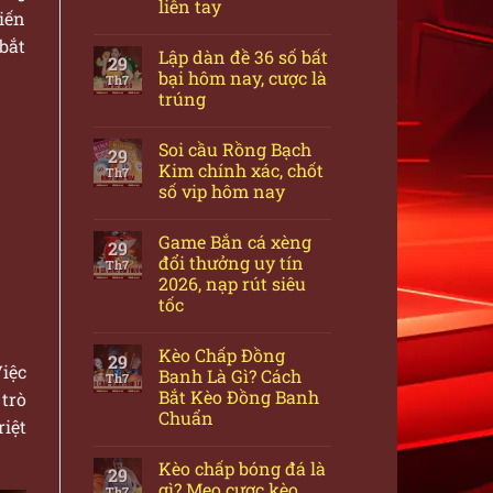
liền tay
iến
 bắt
Lập dàn đề 36 số bất
29
bại hôm nay, cược là
Th7
trúng
Soi cầu Rồng Bạch
29
Kim chính xác, chốt
Th7
số vip hôm nay
Game Bắn cá xèng
29
đổi thưởng uy tín
Th7
2026, nạp rút siêu
tốc
Kèo Chấp Đồng
29
Việc
Banh Là Gì? Cách
Th7
Bắt Kèo Đồng Banh
 trò
Chuẩn
riệt
Kèo chấp bóng đá là
29
gì? Mẹo cược kèo
Th7