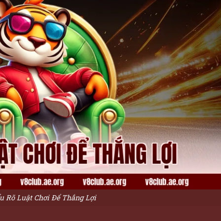
u Rõ Luật Chơi Để Thắng Lợi