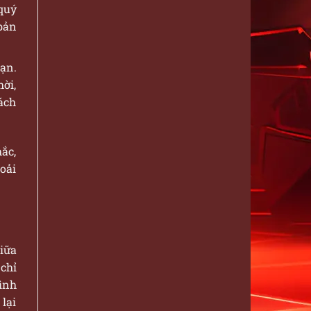
quý
 bản
ạn.
ời,
cách
ắc,
hoải
giữa
 chỉ
ình
 lại