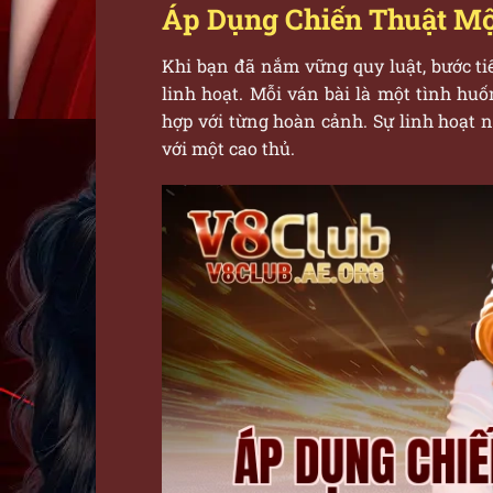
Áp Dụng Chiến Thuật Mộ
Khi bạn đã nắm vững quy luật, bước ti
linh hoạt. Mỗi ván bài là một tình hu
hợp với từng hoàn cảnh. Sự linh hoạt n
với một cao thủ.