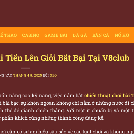
Ể THAO
CASINO
GAME BÀI
ĐÁ GÀ
BẮN CÁ
NỔ HŨ
 Tiến Lên Giỏi Bất Bại Tại V8club
NG VÀO
THÁNG 4 9, 2025
BỞI
SEO
uốn nâng cao kỹ năng, việc nắm bắt
chiến thuật chơi bài 
iới bài bạc, sự khôn ngoan không chỉ nằm ở những nước đi c
 thế để giành chiến thắng. Với một ít chuẩn bị và một t
ự phấn khích cùng những thành công đáng kể.
chơi cần có sự am hiểu sâu sắc về các luật chơi và không n