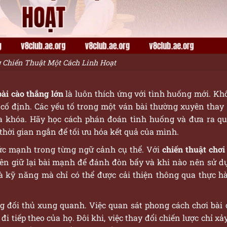
 Chiến Thuật Một Cách Linh Hoạt
ài cào thắng lớn
là luôn thích ứng với tình huống mới. Kh
 cố định. Các yếu tố trong một ván bài thường xuyên thay 
ìa khóa. Hãy học cách phán đoán tình huống và đưa ra qu
hời gian ngắn để tối ưu hóa kết quả của mình.
ức mạnh trong từng ngữ cảnh cụ thể. Với
chiến thuật chơi
 nên giữ lại bài mạnh để đánh đòn bẩy và khi nào nên sử d
à kỹ năng mà chỉ có thể được cải thiện thông qua thực h
 đối thủ xung quanh. Việc quan sát phong cách chơi bài 
i tiếp theo của họ. Đôi khi, việc thay đổi chiến lược chỉ xả