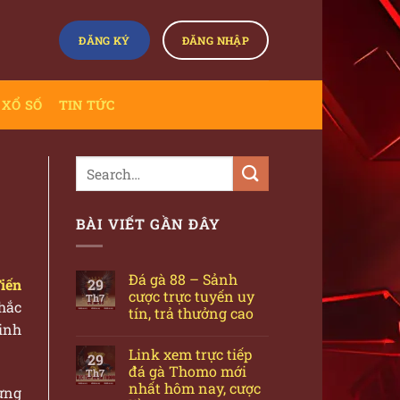
ĐĂNG KÝ
ĐĂNG NHẬP
XỔ SỐ
TIN TỨC
BÀI VIẾT GẦN ĐÂY
Đá gà 88 – Sảnh
29
Tiến
cược trực tuyến uy
Th7
hắc
tín, trả thưởng cao
inh
Link xem trực tiếp
29
đá gà Thomo mới
Th7
nhất hôm nay, cược
gừng