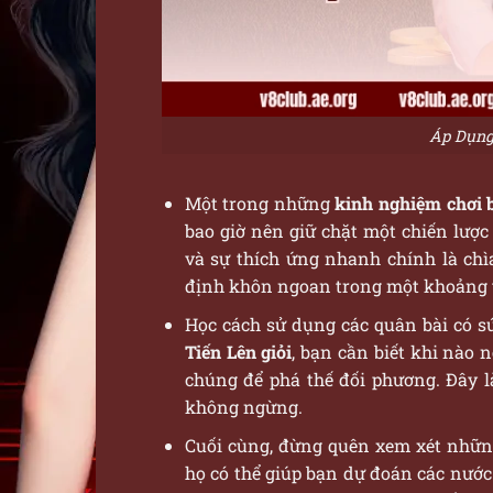
Áp Dụng
Một trong những
kinh nghiệm chơi b
bao giờ nên giữ chặt một chiến lược
và sự thích ứng nhanh chính là ch
định khôn ngoan trong một khoảng t
Học cách sử dụng các quân bài có s
Tiến Lên giỏi
, bạn cần biết khi nào
chúng để phá thế đối phương. Đây l
không ngừng.
Cuối cùng, đừng quên xem xét những
họ có thể giúp bạn dự đoán các nước đ