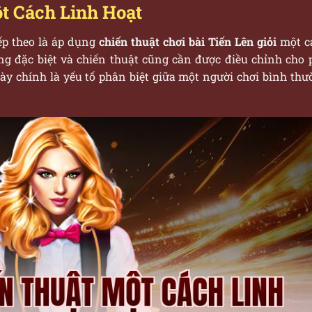
t Cách Linh Hoạt
ếp theo là áp dụng
chiến thuật chơi bài Tiến Lên giỏi
một c
ống đặc biệt và chiến thuật cũng cần được điều chỉnh cho 
ày chính là yếu tố phân biệt giữa một người chơi bình thư