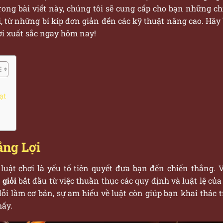
rong bài viết này, chúng tôi sẽ cung cấp cho bạn những ch
i, từ những bí kíp đơn giản đến các kỹ thuật nâng cao. Hãy
ơi xuất sắc ngay hôm nay!
ạt
ắng Lợi
ề luật chơi là yếu tố tiên quyết đưa bạn đến chiến thắng. 
 giỏi
bắt đầu từ việc thuần thục các quy định và luật lệ của
ỗi lầm cơ bản, sự am hiểu về luật còn giúp bạn khai thác t
hấy.